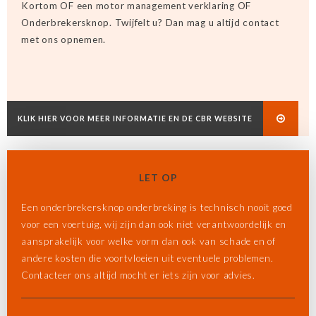
Kortom OF een motor management verklaring OF
Onderbrekersknop. Twijfelt u? Dan mag u altijd contact
met ons opnemen.
KLIK HIER VOOR MEER INFORMATIE EN DE CBR WEBSITE
LET OP
Een onderbrekersknop onderbreking is technisch nooit goed
voor een voertuig, wij zijn dan ook niet verantwoordelijk en
aansprakelijk voor welke vorm dan ook van schade en of
andere kosten die voortvloeien uit eventuele problemen.
Contacteer ons altijd mocht er iets zijn voor advies.